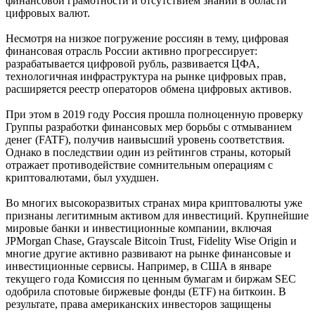
финансовой грамотности и отсутствием знаний в области
цифровых валют.
Несмотря на низкое погружение россиян в тему, цифровая
финансовая отрасль России активно прогрессирует:
разрабатывается цифровой рубль, развивается ЦФА,
технологичная инфраструктура на рынке цифровых прав,
расширяется реестр операторов обмена цифровых активов.
При этом в 2019 году Россия прошла полноценную проверку
Группы разработки финансовых мер борьбы с отмыванием
денег (FATF), получив наивысший уровень соответствия.
Однако в последствии один из рейтингов страны, который
отражает противодействие сомнительным операциям с
криптовалютами, был ухудшен.
Во многих высокоразвитых странах мира криптовалюты уже
признаны легитимным активом для инвестиций. Крупнейшие
мировые банки и инвестиционные компании, включая
JPMorgan Chase, Grayscale Bitcoin Trust, Fidelity Wise Origin и
многие другие активно развивают на рынке финансовые и
инвестиционные сервисы. Например, в США в январе
текущего года Комиссия по ценным бумагам и биржам SEC
одобрила спотовые биржевые фонды (ETF) на биткоин. В
результате, права американских инвесторов защищены